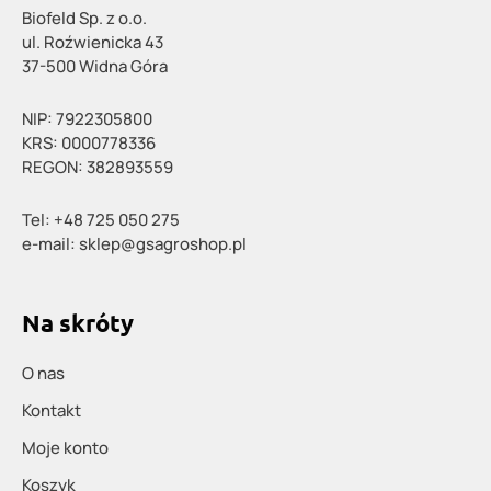
Biofeld Sp. z o.o.
ul. Roźwienicka 43
37-500 Widna Góra
NIP: 7922305800
KRS: 0000778336
REGON: 382893559
Tel: +48 725 050 275
e-mail: sklep@gsagroshop.pl
Na skróty
O nas
Kontakt
Moje konto
Koszyk