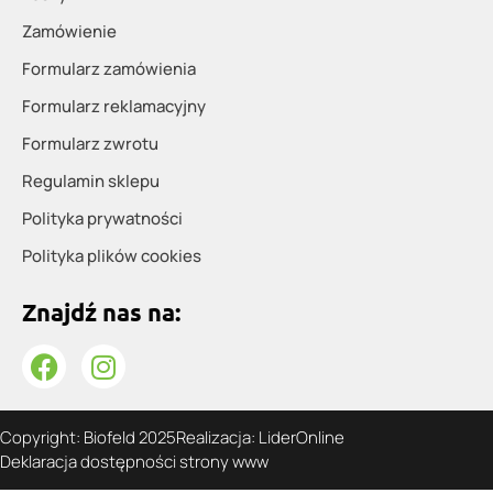
Zamówienie
Formularz zamówienia
Formularz reklamacyjny
Formularz zwrotu
Regulamin sklepu
Polityka prywatności
Polityka plików cookies
Znajdź nas na:
F
I
a
n
c
s
e
t
Copyright: Biofeld 2025
Realizacja: LiderOnline
Deklaracja dostępności strony www
b
a