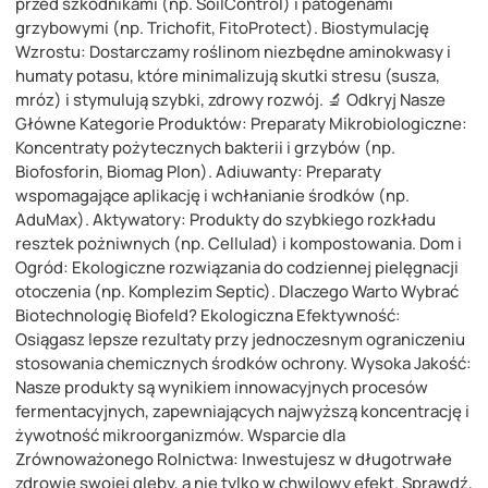
przed szkodnikami (np. SoilControl) i patogenami
grzybowymi (np. Trichofit, FitoProtect). Biostymulację
Wzrostu: Dostarczamy roślinom niezbędne aminokwasy i
humaty potasu, które minimalizują skutki stresu (susza,
mróz) i stymulują szybki, zdrowy rozwój. 🔬 Odkryj Nasze
Główne Kategorie Produktów: Preparaty Mikrobiologiczne:
Koncentraty pożytecznych bakterii i grzybów (np.
Biofosforin, Biomag Plon). Adiuwanty: Preparaty
wspomagające aplikację i wchłanianie środków (np.
AduMax). Aktywatory: Produkty do szybkiego rozkładu
resztek pożniwnych (np. Cellulad) i kompostowania. Dom i
Ogród: Ekologiczne rozwiązania do codziennej pielęgnacji
otoczenia (np. Komplezim Septic). Dlaczego Warto Wybrać
Biotechnologię Biofeld? Ekologiczna Efektywność:
Osiągasz lepsze rezultaty przy jednoczesnym ograniczeniu
stosowania chemicznych środków ochrony. Wysoka Jakość:
Nasze produkty są wynikiem innowacyjnych procesów
fermentacyjnych, zapewniających najwyższą koncentrację i
żywotność mikroorganizmów. Wsparcie dla
Zrównoważonego Rolnictwa: Inwestujesz w długotrwałe
zdrowie swojej gleby, a nie tylko w chwilowy efekt. Sprawdź,